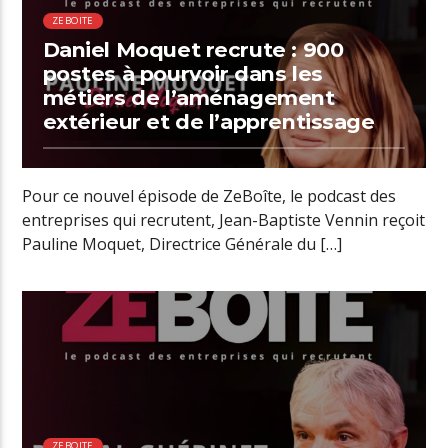
ZEBOITE
Daniel Moquet recrute : 900
postes à pourvoir dans les
métiers de l’aménagement
extérieur et de l’apprentissage
Pour ce nouvel épisode de ZeBoîte, le podcast des
entreprises qui recrutent, Jean-Baptiste Vennin reçoit
Pauline Moquet, Directrice Générale du […]
01:33 READ TIME
ZEBOITE