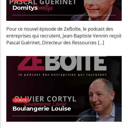
Domitys
Pour ce nouvel épisode de ZeBoîte, le podcast des
entreprises qui recrutent, Jean-Baptiste Vennin reçoit
Pascal Guérinet, Directeur des Ressources […]
01:18 READ TIME
ZEBOITE
Boulangerie Louise