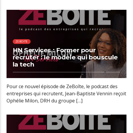
01:26 READ TIME
ZEBOITE
HN Services : Former pour
recruter : le modèle qui bouscule
la tech
Pour ce nouvel épisode de ZeBoîte, le podcast des
entreprises qui recrutent, Jean-Baptiste Vennin reçoit
Ophélie Milon, DRH du groupe […]
02:23 READ TIME