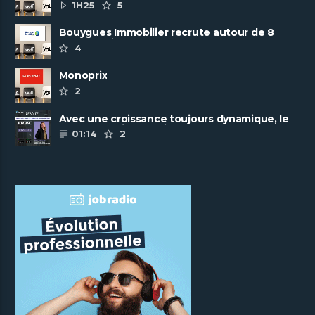
ambitieuse
1H25
5
Bouygues Immobilier recrute autour de 8
pôles métiers
4
Monoprix
2
Avec une croissance toujours dynamique, le
groupe Scalian continue de ......
01:14
2