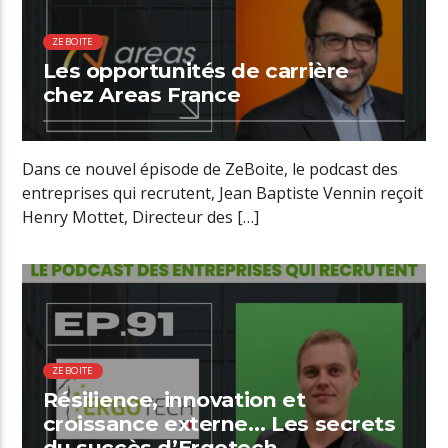
ZEBOITE
Les opportunités de carrière
chez Areas France
Dans ce nouvel épisode de ZeBoite, le podcast des
entreprises qui recrutent, Jean Baptiste Vennin reçoit
Henry Mottet, Directeur des […]
01:16 READ TIME
ZEBOITE
Résilience, innovation et
croissance externe… Les secrets
du succès d’Ergotech