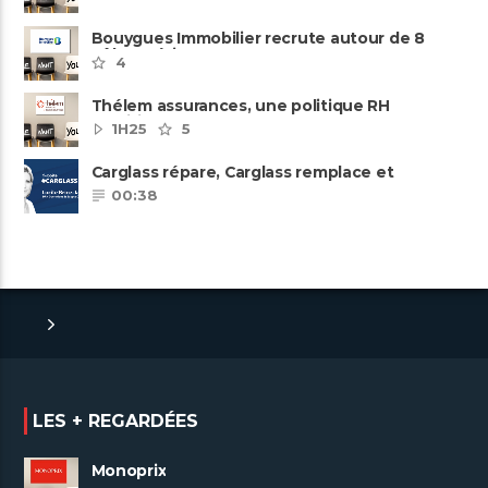
Bouygues Immobilier recrute autour de 8
pôles métiers
4
Thélem assurances, une politique RH
ambitieuse
1H25
5
Carglass répare, Carglass remplace et
Carglass embauche également.
00:38
LES + REGARDÉES
Monoprix