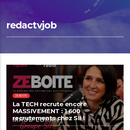
redactvjob
01:18 READ TIME
ZEBOITE
La TECH recrute encore
MASSIVEMENT : 1 600
recrutements chez SII !