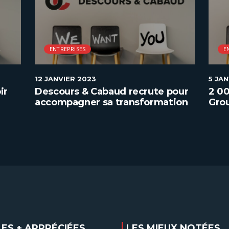
ENTREPRISES
E
12 JANVIER 2023
5 JA
ir
Descours & Cabaud recrute pour
2 00
accompagner sa transformation
Grou
digitale
tra
LES + APPRÉCIÉES
LES MIEUX NOTÉES