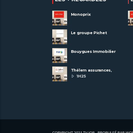
Monoprix
Le groupe Pichet
recrute
Bouygues Immobilier
recrute autour de 8
pôles métiers
Thélem assurances,
une politique RH
1H25
ambitieuse
COPYRIGHT 2021 TV JOB - PROPULSÉ PAR W