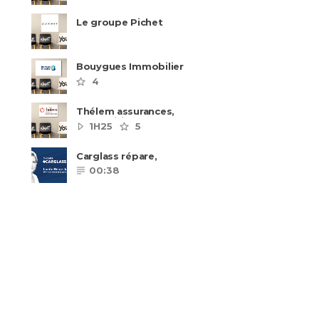
Le groupe Pichet
recrute
Bouygues Immobilier
recrute autour de 8
4
pôles métiers
Thélem assurances,
une politique RH
1H25
5
ambitieuse
Carglass répare,
Carglass remplace et
00:38
Carglass embauche
également.