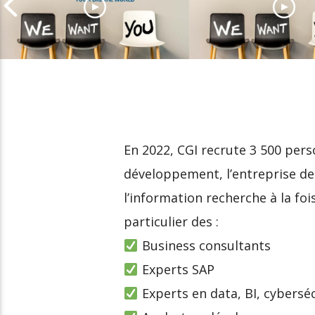
Descours & Caba
recrute pour
Plus de 1 000 postes à
accompagner sa
pourvoir chez Open
transformation d
En 2022, CGI recrute 3 500 pers
développement, l’entreprise de 
l’information recherche à la foi
particulier des :
Business consultants
Experts SAP
Experts en data, BI, cybersécu