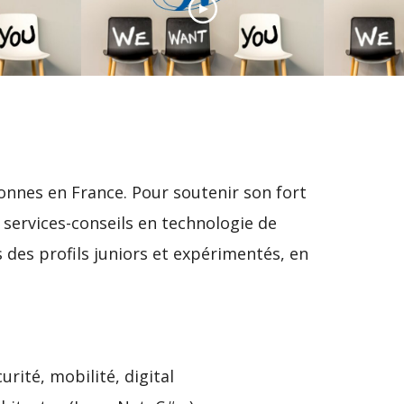
2 000 recrutements
ud
pour le Groupe SII, au
cœur de la
Boulang
transformation
une soi
igitale
numérique
métier
onnes en France. Pour soutenir son fort
services-conseils en technologie de
s des profils juniors et expérimentés, en
rité, mobilité, digital