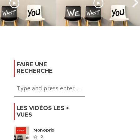
Grant Thornton
accompagne les
er recrute sur
organisations vers un
xantaine de
modèle économique
s
plus responsable
FAIRE UNE
RECHERCHE
LES VIDÉOS LES +
VUES
Monoprix
2