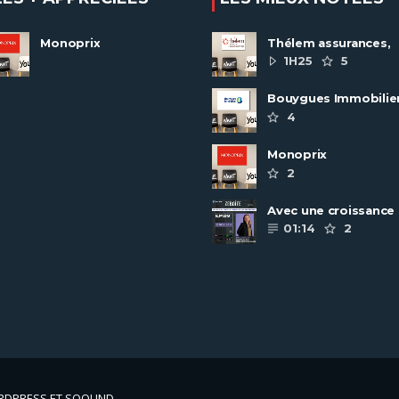
Monoprix
Thélem assurances,
une politique RH
1H25
5
ambitieuse
Bouygues Immobilie
recrute autour de 8
4
pôles métiers
Monoprix
2
Avec une croissance
toujours dynamique,
01:14
2
groupe Scalian
continue de ......
ORDPRESS ET SOOUND