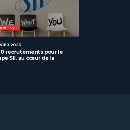
NTREPRISES
ENTREPRISES
NVIER 2023
2 JANVIER 2023
0 recrutements pour le
Boulanger recru
pe SII, au cœur de la
soixantaine de 
nsformation numérique