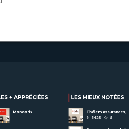
]
LES + APPRÉCIÉES
LES MIEUX NOTÉES
Monoprix
Thélem assurances,
une politique RH
1H25
5
ambitieuse