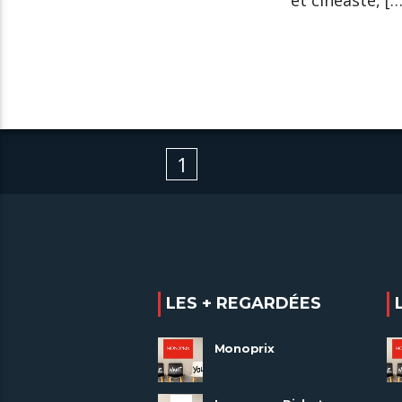
et cinéaste, […
1
LES + REGARDÉES
Monoprix