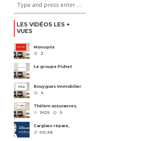
LES VIDÉOS LES +
VUES
Monoprix
2
Le groupe Pichet
recrute
Bouygues Immobilier
recrute autour de 8
4
pôles métiers
Thélem assurances,
une politique RH
1H25
5
ambitieuse
Carglass répare,
Carglass remplace et
00:38
Carglass embauche
également.