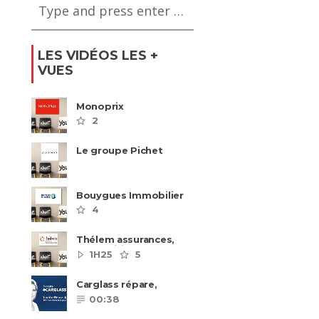
LES VIDÉOS LES +
VUES
Monoprix
2
Le groupe Pichet
recrute
Bouygues Immobilier
recrute autour de 8
4
pôles métiers
Thélem assurances,
une politique RH
1H25
5
ambitieuse
Carglass répare,
Carglass remplace et
00:38
Carglass embauche
également.