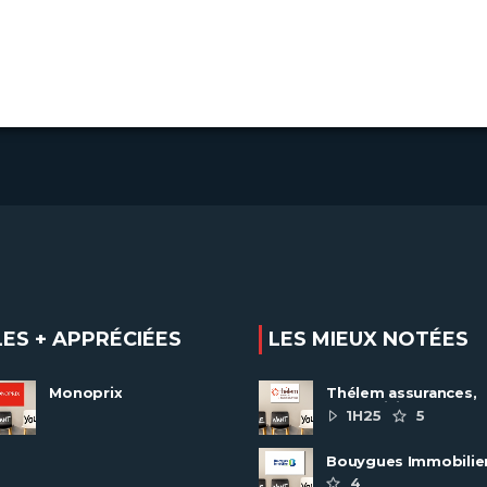
LES + APPRÉCIÉES
LES MIEUX NOTÉES
Monoprix
Thélem assurances,
une politique RH
1H25
5
ambitieuse
Bouygues Immobilie
recrute autour de 8
4