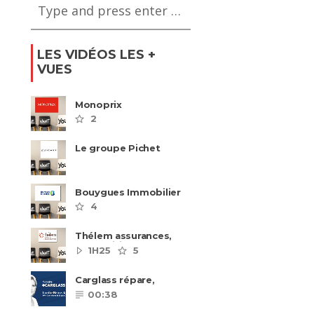
LES VIDÉOS LES +
VUES
Monoprix
2
Le groupe Pichet
recrute
Bouygues Immobilier
recrute autour de 8
4
pôles métiers
Thélem assurances,
une politique RH
1H25
5
ambitieuse
Carglass répare,
Carglass remplace et
00:38
Carglass embauche
également.