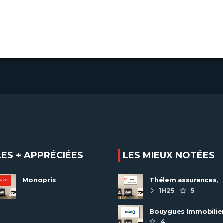
LES + APPRÉCIÉES
LES MIEUX NOTÉES
Monoprix
Thélem assurances,
une politique RH
1H25
5
ambitieuse
Bouygues Immobilie
recrute autour de 8
4