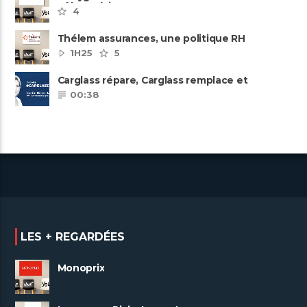
pôles métiers
4
Thélem assurances, une politique RH
ambitieuse
1H25
5
Carglass répare, Carglass remplace et
Carglass embauche également.
00:38
LES + REGARDÉES
Monoprix