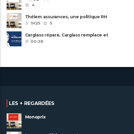
pôles métiers
4
Thélem assurances, une politique RH
ambitieuse
1H25
5
Carglass répare, Carglass remplace et
Carglass embauche également.
00:38
LES + REGARDÉES
Monoprix