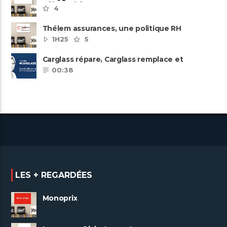
pôles métiers
4
Thélem assurances, une politique RH
ambitieuse
1H25
5
Carglass répare, Carglass remplace et
Carglass embauche également.
00:38
LES + REGARDÉES
Monoprix