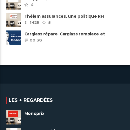
pôles métiers
4
Thélem assurances, une politique RH
ambitieuse
1H25
5
Carglass répare, Carglass remplace et
Carglass embauche également.
00:38
LES + REGARDÉES
Monoprix