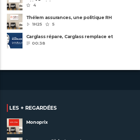
pôles métiers
4
Thélem assurances, une politique RH
ambitieuse
1H25
5
Carglass répare, Carglass remplace et
Carglass embauche également.
00:38
LES + REGARDÉES
Monoprix