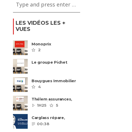
LES VIDÉOS LES +
VUES
Monoprix
2
Le groupe Pichet
recrute
Bouygues Immobilier
recrute autour de 8
4
pôles métiers
Thélem assurances,
une politique RH
1H25
5
ambitieuse
Carglass répare,
Carglass remplace et
00:38
Carglass embauche
également.