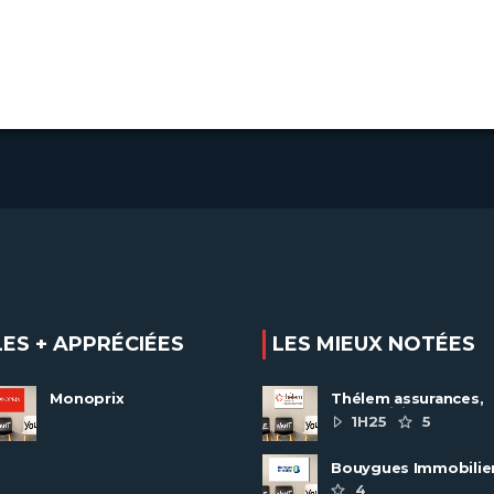
LES + APPRÉCIÉES
LES MIEUX NOTÉES
Monoprix
Thélem assurances,
une politique RH
1H25
5
ambitieuse
Bouygues Immobilie
recrute autour de 8
4