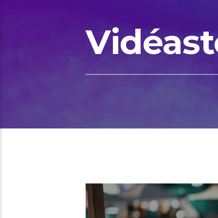
Vidéast
00:47 READ TIME