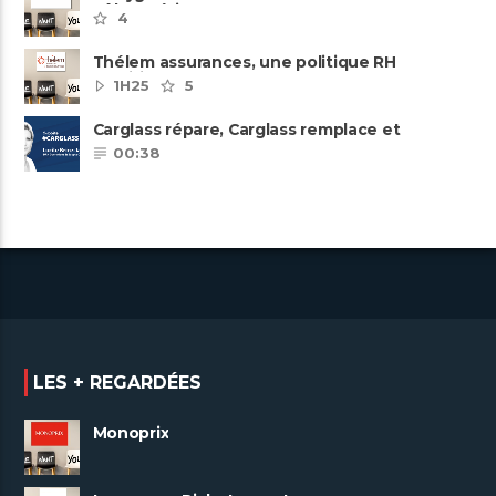
pôles métiers
4
Thélem assurances, une politique RH
ambitieuse
1H25
5
Carglass répare, Carglass remplace et
Carglass embauche également.
00:38
LES + REGARDÉES
Monoprix