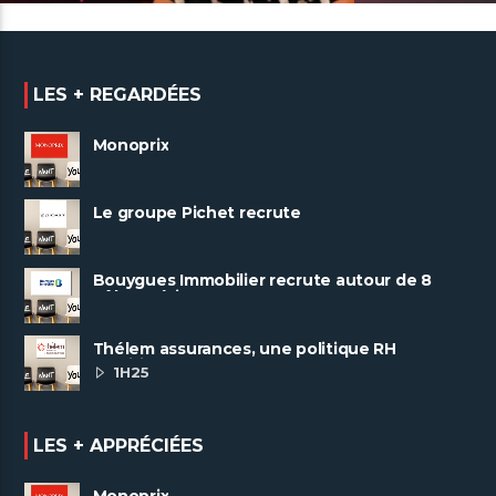
LES + REGARDÉES
La TECH recrute encore
MASSIVEMENT : 1 600
GRDF recrute
recrutements chez SII !
accélérer la
Monoprix
Le groupe Pichet recrute
Bouygues Immobilier recrute autour de 8
pôles métiers
Thélem assurances, une politique RH
ambitieuse
1H25
LES + APPRÉCIÉES
Monoprix