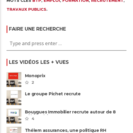
MOTS CLÉS
BTP
,
EMPLOI
,
FORMATION
,
RECRUTEMENT
,
TRAVAUX PUBLICS
.
FAIRE UNE RECHERCHE
LES VIDÉOS LES + VUES
Monoprix
2
Le groupe Pichet recrute
Bouygues Immobilier recrute autour de 8
pôles métiers
4
Thélem assurances, une politique RH