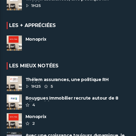
ambitieuse
1H25
LES + APPRÉCIÉES
Monoprix
LES MIEUX NOTÉES
Thélem assurances, une politique RH
ambitieuse
1H25
5
Bouygues Immobilier recrute autour de 8
pôles métiers
4
Monoprix
2
Avec une croissance toujours dynamique, le