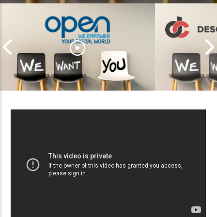
Descours & C
Plus de 1 000 postes à pourvoir
accompagner
chez Open
digitale