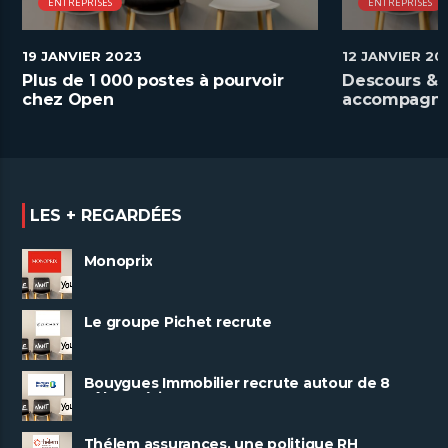
ENTREPRISES
ENTREPRISES
19 JANVIER 2023
12 JANVIER 20
Plus de 1 000 postes à pourvoir
Descours & 
chez Open
accompagner
digitale
LES + REGARDÉES
Monoprix
Le groupe Pichet recrute
Bouygues Immobilier recrute autour de 8
pôles métiers
Thélem assurances, une politique RH