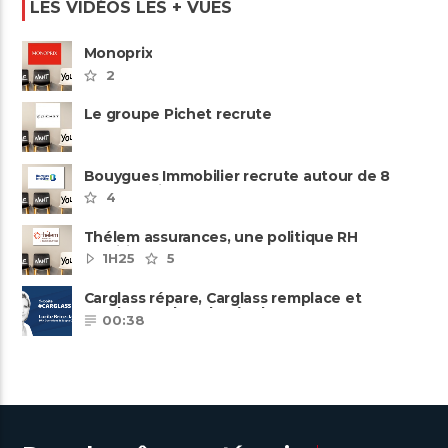
LES VIDÉOS LES + VUES
Monoprix
2
Le groupe Pichet recrute
Bouygues Immobilier recrute autour de 8
pôles métiers
4
Thélem assurances, une politique RH
ambitieuse
1H25
5
Carglass répare, Carglass remplace et
Carglass embauche également.
00:38