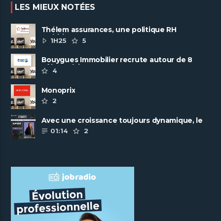
LES MIEUX NOTÉES
Thélem assurances, une politique RH
ambitieuse
1H25
5
Bouygues Immobilier recrute autour de 8
pôles métiers
4
Monoprix
2
Avec une croissance toujours dynamique, le
groupe Scalian continue de ......
01:14
2