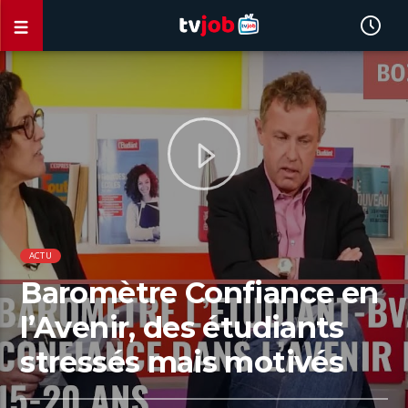
ACTU
Baromètre Confiance en
l’Avenir, des étudiants
stressés mais motivés