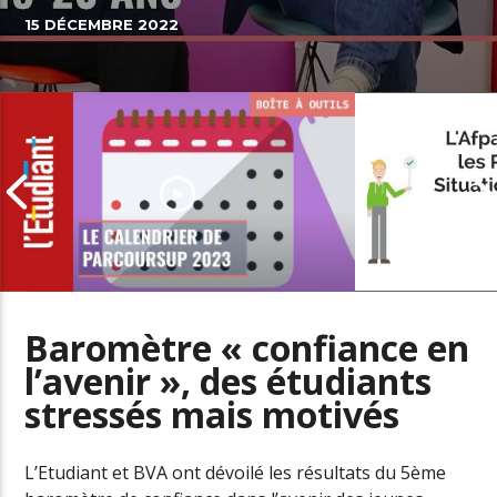
15 DÉCEMBRE 2022
Baromètre « confiance en
l’avenir », des étudiants
L’offre de se
stressés mais motivés
Parcoursup 2023 : les dates à ne
personnes en
pas manquer
handicap
L’Etudiant et BVA ont dévoilé les résultats du 5ème