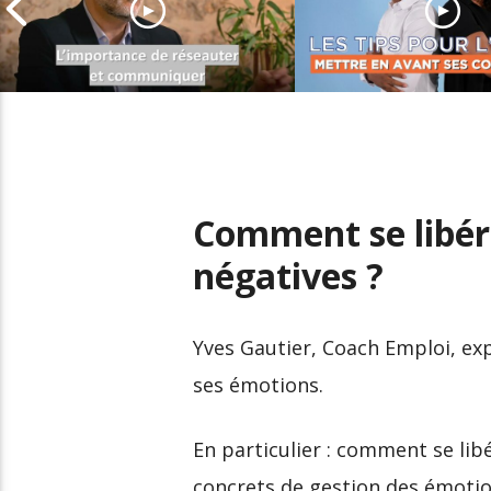
Comment entretenir son
Valoriser ses
réseau professionnel
compétences dan
Comment se libér
négatives ?
Yves Gautier, Coach Emploi, exp
ses émotions.
En particulier : comment se li
concrets de gestion des émotion