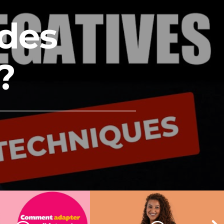
 des
?