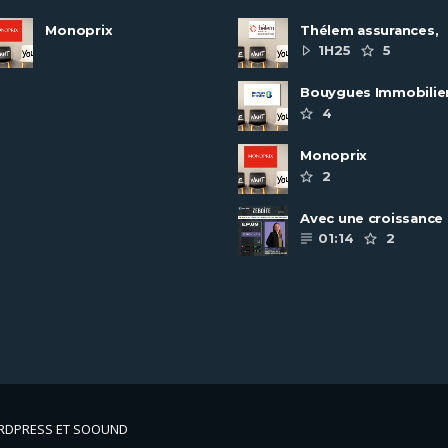
Monoprix
Thélem assurances,
une politique RH
1H25
5
ambitieuse
Bouygues Immobilie
recrute autour de 8
4
pôles métiers
Monoprix
2
Avec une croissance
toujours dynamique,
01:14
2
groupe Scalian
continue de ......
ORDPRESS ET SOOUND