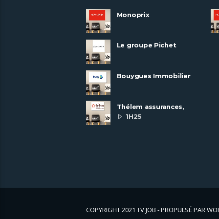
Monoprix
Le groupe Pichet
recrute
Bouygues Immobilier
recrute autour de 8
pôles métiers
Thélem assurances,
une politique RH
1H25
ambitieuse
COPYRIGHT 2021 TV JOB - PROPULSÉ PAR W