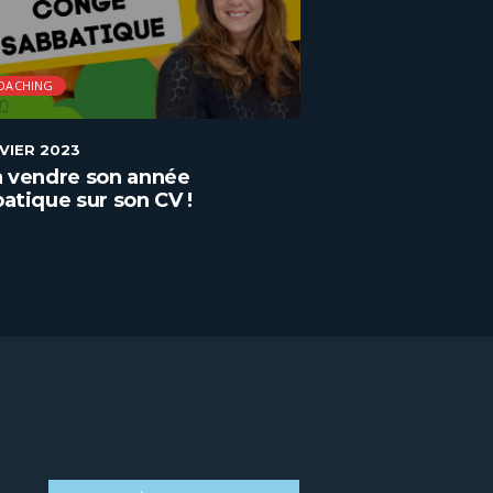
OACHING
COACHING
NVIER 2023
2 JANVIER 2023
n vendre son année
Comment adapt
atique sur son CV !
candidature à u
?