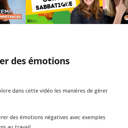
Commen
Bien vendre son année
candida
s le CV
sabbatique sur son CV !
d’emplo
er des émotions
lore dans cette vidéo les manières de gérer
bérer des émotions négatives avec exemples
s au travail.