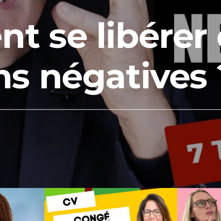
 se libérer
s négatives 