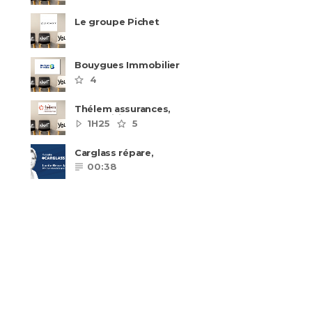
Le groupe Pichet
recrute
Bouygues Immobilier
recrute autour de 8
4
pôles métiers
Thélem assurances,
une politique RH
1H25
5
ambitieuse
Carglass répare,
Carglass remplace et
00:38
Carglass embauche
également.