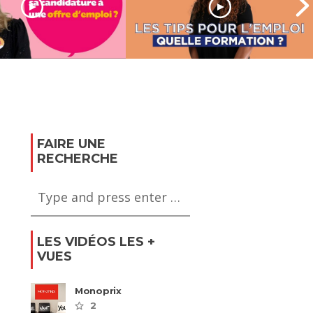
t adapter sa
ture à une offre
Quelle formation et
i ?
comment la financer ?
FAIRE UNE
RECHERCHE
LES VIDÉOS LES +
VUES
Monoprix
2