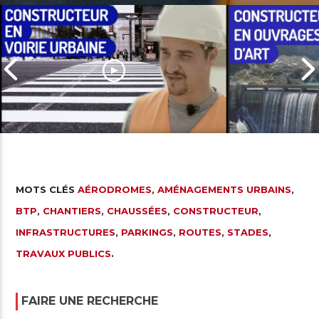
MOTS CLÉS
AÉRODROMES
,
AMÉNAGEMENTS URBAINS
,
BTP
,
CHANTIERS
,
CHAUSSÉES
,
CONSTRUCTEUR
,
Constructeur en voirie urbaine
Constructeur
INFRASTRUCTURES
,
PARKINGS
,
ROUTES
,
STADES
,
TRAVAUX PUBLICS
.
FAIRE UNE RECHERCHE