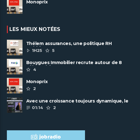
Monoprix
LES MIEUX NOTÉES
Thélem assurances, une politique RH
ambitieuse
1H25
5
Bouygues Immobilier recrute autour de 8
pôles métiers
4
Monoprix
2
Avec une croissance toujours dynamique, le
groupe Scalian continue de ......
01:14
2