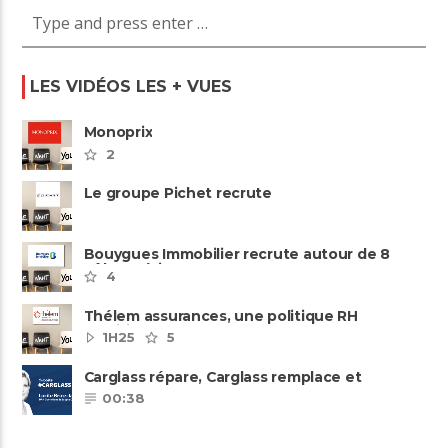
LES VIDÉOS LES + VUES
Monoprix
2
Le groupe Pichet recrute
Bouygues Immobilier recrute autour de 8
pôles métiers
4
Thélem assurances, une politique RH
ambitieuse
1H25
5
Carglass répare, Carglass remplace et
Carglass embauche également.
00:38