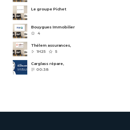
Le groupe Pichet
recrute
Bouygues Immobilier
recrute autour de 8
4
pôles métiers
Thélem assurances,
une politique RH
1H25
5
ambitieuse
Carglass répare,
Carglass remplace et
00:38
Carglass embauche
également.