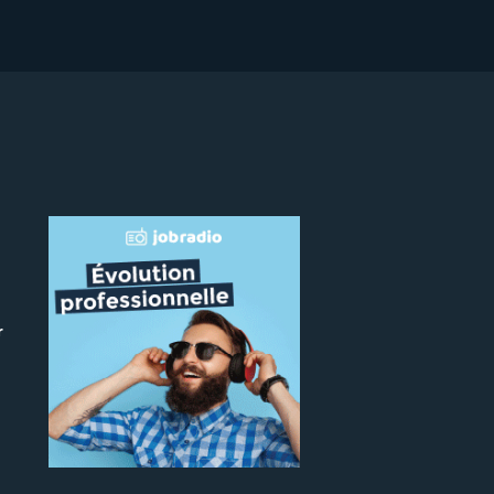
r
 le