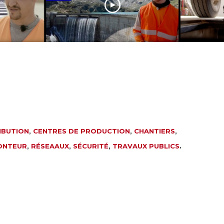
voirie
Constructeur en
ouvrages d’art
Mécanic
IBUTION
,
CENTRES DE PRODUCTION
,
CHANTIERS
,
ONTEUR
,
RÉSEAAUX
,
SÉCURITÉ
,
TRAVAUX PUBLICS
.