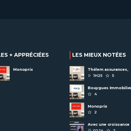
LES + APPRÉCIÉES
LES MIEUX NOTÉES
Monoprix
Thélem assurances,
une politique RH
1H25
5
ambitieuse
Bouygues Immobilie
recrute autour de 8
4
pôles métiers
Monoprix
2
Avec une croissance
toujours dynamique,
01:14
2