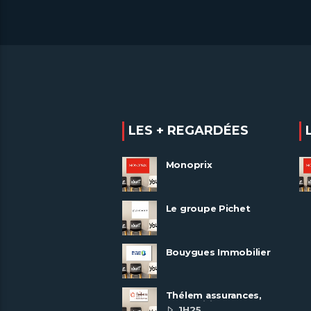
LES + REGARDÉES
Monoprix
Le groupe Pichet
recrute
Bouygues Immobilier
recrute autour de 8
pôles métiers
Thélem assurances,
une politique RH
1H25