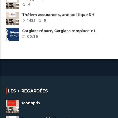
pôles métiers
4
Thélem assurances, une politique RH
ambitieuse
1H25
5
Carglass répare, Carglass remplace et
Carglass embauche également.
00:38
LES + REGARDÉES
Monoprix