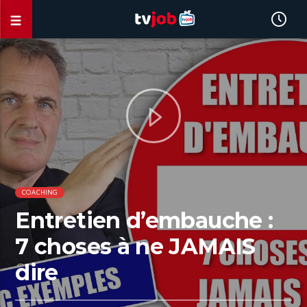
COACHING
Entretien d’embauche :
7 choses à ne JAMAIS
dire