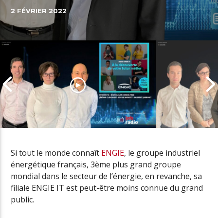
2 FÉVRIER 2022
Si tout le monde connaît
ENGIE
, le groupe industriel
énergétique français, 3ème plus grand groupe
mondial dans le secteur de l’énergie, en revanche, sa
Inside ENGIE IT, épisode 12 :
Inside ENGIE I
filiale
ENGIE IT
est peut-être moins connue du grand
Digital & IT Consulting
découverte d
public.