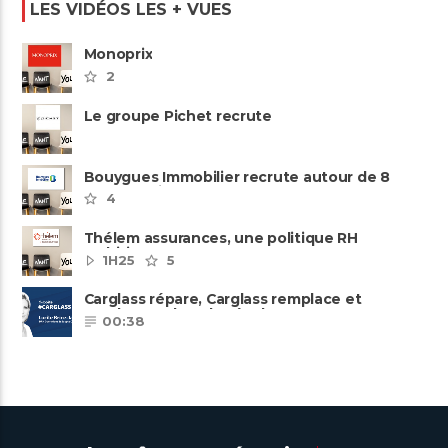
LES VIDÉOS LES + VUES
Monoprix
2
Le groupe Pichet recrute
Bouygues Immobilier recrute autour de 8
pôles métiers
4
Thélem assurances, une politique RH
ambitieuse
1H25
5
Carglass répare, Carglass remplace et
Carglass embauche également.
00:38