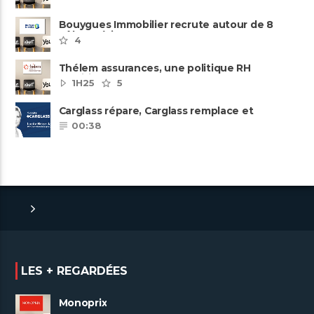
Bouygues Immobilier recrute autour de 8
pôles métiers
4
Thélem assurances, une politique RH
ambitieuse
1H25
5
Carglass répare, Carglass remplace et
Carglass embauche également.
00:38
LES + REGARDÉES
Monoprix