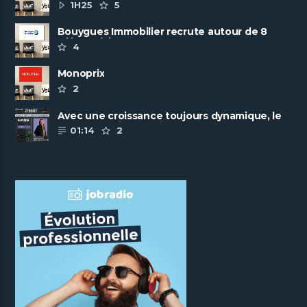
ambitieuse
1H25
5
Bouygues Immobilier recrute autour de 8
pôles métiers
4
Monoprix
2
Avec une croissance toujours dynamique, le
groupe Scalian continue de ......
01:14
2