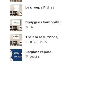
Le groupe Pichet
recrute
Bouygues Immobilier
recrute autour de 8
4
pôles métiers
Thélem assurances,
une politique RH
1H25
5
ambitieuse
Carglass répare,
Carglass remplace et
00:38
Carglass embauche
également.