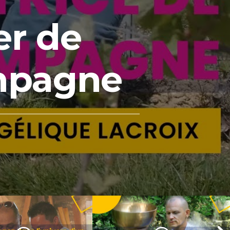
er de
mpagne