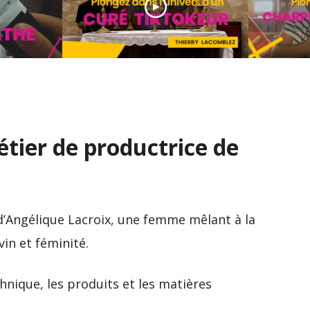
Découv
étier
Découverte du métier
de char
de curé Tiktokeur
marine
tier de productrice de
 d’Angélique Lacroix, une femme mêlant à la
vin et féminité.
hnique, les produits et les matières