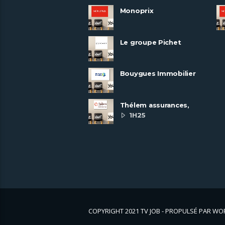
Monoprix
Le groupe Pichet
recrute
Bouygues Immobilier
recrute autour de 8
pôles métiers
Thélem assurances,
une politique RH
1H25
ambitieuse
COPYRIGHT 2021 TV JOB - PROPULSÉ PAR W