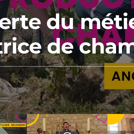
rte du méti
trice de cha