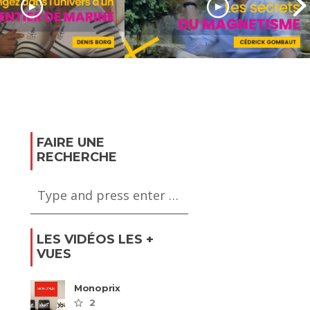
erte du métier
pentier de
Découverte sur le
métier de magnétiseur
FAIRE UNE
RECHERCHE
LES VIDÉOS LES +
VUES
Monoprix
2