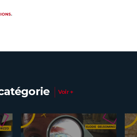
IONS
.
catégorie
Voir +