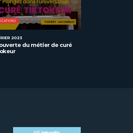
OCATIONS
VOCATIONS
VRIER 2023
9 FÉVRIER 2023
ouverte du métier de curé
Découverte du 
tokeur
charpentier de