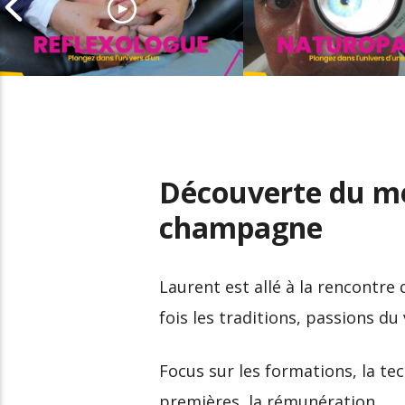
Découverte du métier
Découverte du m
de réflexologue
de naturopathe
Découverte du mé
champagne
Laurent est allé à la rencontre
fois les traditions, passions du 
Focus sur les formations, la tec
premières, la rémunération…