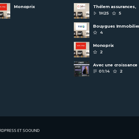
Monoprix
Thélem assurances,
une politique RH
1H25
5
ambitieuse
Bouygues Immobilie
recrute autour de 8
4
pôles métiers
Monoprix
2
Avec une croissance
toujours dynamique,
01:14
2
groupe Scalian
continue de ......
ORDPRESS ET SOOUND