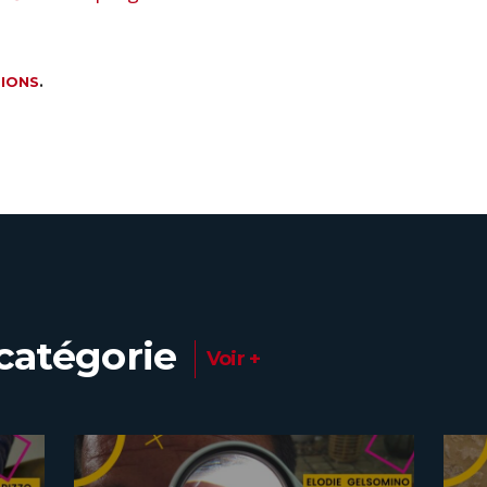
IONS
.
catégorie
Voir +