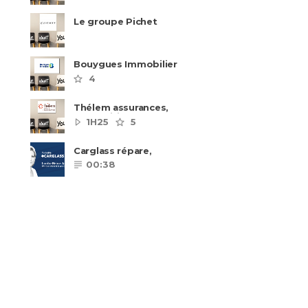
Le groupe Pichet
recrute
Bouygues Immobilier
recrute autour de 8
4
pôles métiers
Thélem assurances,
une politique RH
1H25
5
ambitieuse
Carglass répare,
Carglass remplace et
00:38
Carglass embauche
également.