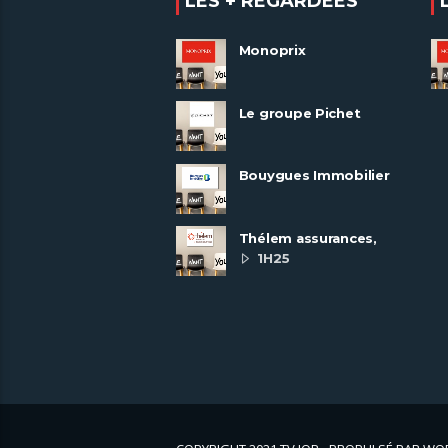
LES + REGARDÉES
Monoprix
Le groupe Pichet
recrute
Bouygues Immobilier
recrute autour de 8
pôles métiers
Thélem assurances,
une politique RH
1H25
ambitieuse