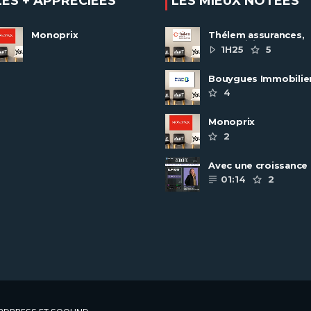
LES + APPRÉCIÉES
LES MIEUX NOTÉES
Monoprix
Thélem assurances,
une politique RH
1H25
5
ambitieuse
Bouygues Immobilie
recrute autour de 8
4
pôles métiers
Monoprix
2
Avec une croissance
toujours dynamique,
01:14
2
groupe Scalian
continue de ......