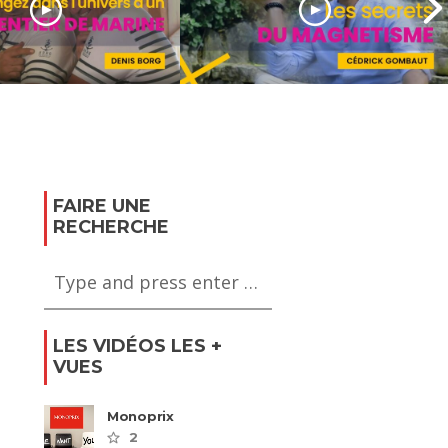
erte du métier
pentier de
Découverte sur le
métier de magnétiseur
FAIRE UNE
RECHERCHE
LES VIDÉOS LES +
VUES
Monoprix
2