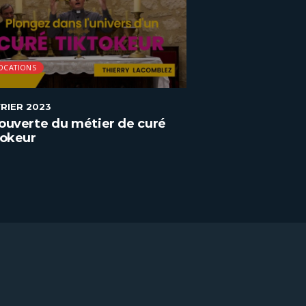
OCATIONS
VOCATIONS
VRIER 2023
9 FÉVRIER 2023
ouverte du métier de curé
Découverte du 
tokeur
charpentier de