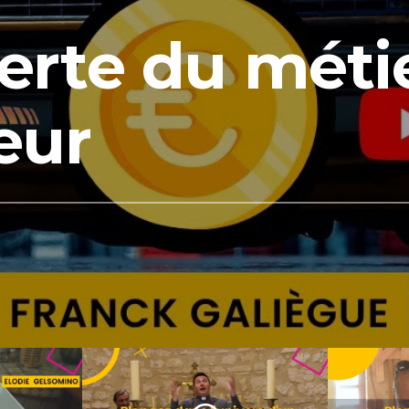
rte du méti
eur