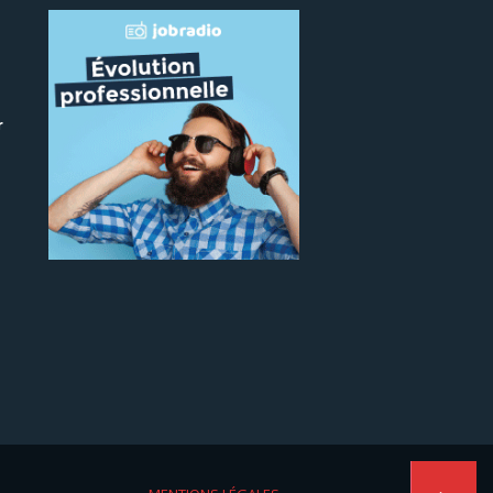
r
 le