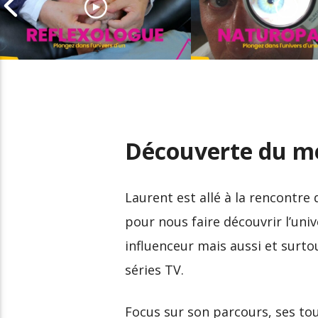
Découverte du métier
Découverte du m
de réflexologue
de naturopathe
Découverte du mé
Laurent est allé à la rencontre
pour nous faire découvrir l’univ
influenceur mais aussi et surtou
séries TV.
Focus sur son parcours, ses t