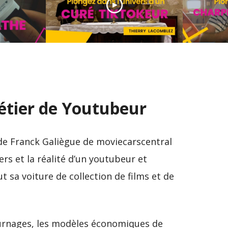
Découv
étier
Découverte du métier
de char
de curé Tiktokeur
marine
tier de Youtubeur
 de Franck Galiègue de moviecarscentral
ers et la réalité d’un youtubeur et
t sa voiture de collection de films et de
ournages, les modèles économiques de