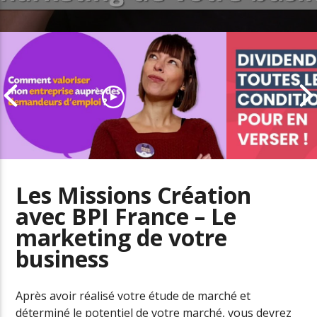
Les Missions Création
avec BPI France – Le
Comment valoriser mon
marketing de votre
entreprise auprès des
Les conditio
demandeurs d’emploi
dividendes
business
Après avoir réalisé votre étude de marché et
déterminé le potentiel de votre marché, vous devrez