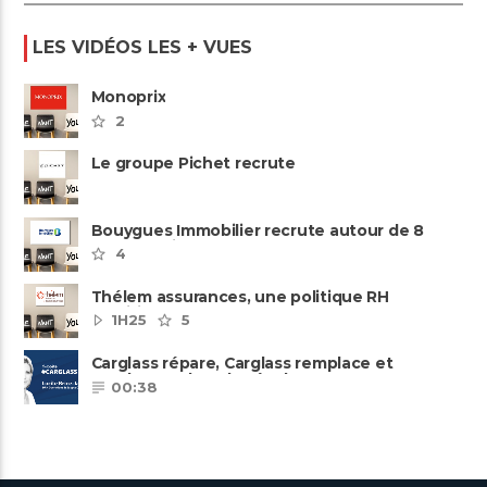
LES VIDÉOS LES + VUES
Monoprix
2
Le groupe Pichet recrute
Bouygues Immobilier recrute autour de 8
pôles métiers
4
Thélem assurances, une politique RH
ambitieuse
1H25
5
Carglass répare, Carglass remplace et
Carglass embauche également.
00:38