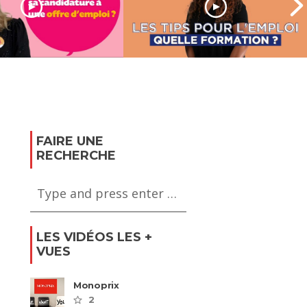
t adapter sa
ture à une offre
Quelle formation et
i ?
comment la financer ?
FAIRE UNE
RECHERCHE
LES VIDÉOS LES +
VUES
Monoprix
2