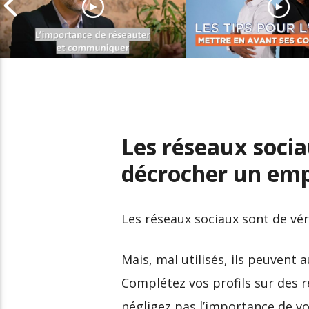
Comment entretenir son
Valoriser ses
réseau professionnel
compétences dan
Les réseaux soci
décrocher un emp
Les réseaux sociaux sont de vér
Mais, mal utilisés, ils peuvent 
Complétez vos profils sur des r
négligez pas l’importance de v