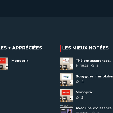
LES + APPRÉCIÉES
LES MIEUX NOTÉES
Monoprix
Thélem assurances,
une politique RH
1H25
5
ambitieuse
Bouygues Immobilie
recrute autour de 8
4
pôles métiers
Monoprix
2
Avec une croissance
toujours dynamique,