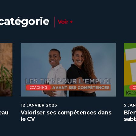
catégorie
Voir +
COACHING
C
12 JANVIER 2023
5 JA
eau
Valoriser ses compétences dans
Bie
le CV
sabb