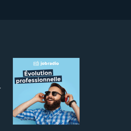
r
 le