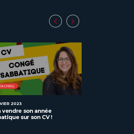
OACHING
COACHING
NVIER 2023
2 JANVIER 2023
n vendre son année
Comment adapt
atique sur son CV !
candidature à u
?