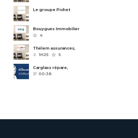
Le groupe Pichet
recrute
Bouygues Immobilier
recrute autour de 8
4
pôles métiers
Thélem assurances,
une politique RH
1H25
5
ambitieuse
Carglass répare,
Carglass remplace et
00:38
Carglass embauche
également.