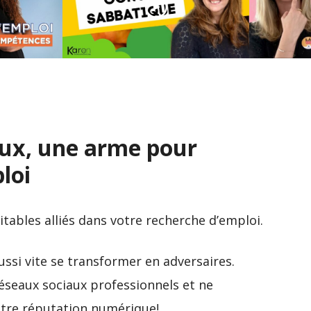
Commen
Bien vendre son année
candida
s le CV
sabbatique sur son CV !
d’emplo
aux, une arme pour
loi
itables alliés dans votre recherche d’emploi.
aussi vite se transformer en adversaires.
éseaux sociaux professionnels et ne
otre réputation numérique!