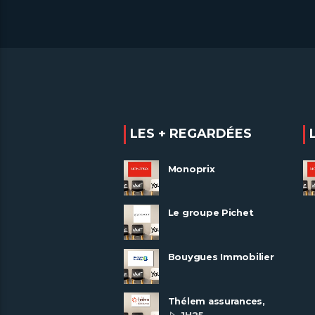
LES + REGARDÉES
Monoprix
Le groupe Pichet
recrute
Bouygues Immobilier
recrute autour de 8
pôles métiers
Thélem assurances,
une politique RH