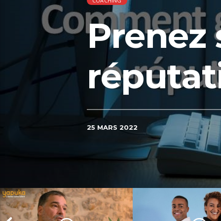
COACHING
Prenez 
réputat
25 MARS 2022