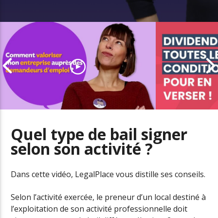
Quel type de bail signer
selon son activité ?
Comment valoriser mon
entreprise auprès des
Les conditio
demandeurs d’emploi
dividendes
Dans cette vidéo, LegalPlace vous distille ses conseils.
Selon l’activité exercée, le preneur d’un local destiné à
l’exploitation de son activité professionnelle doit