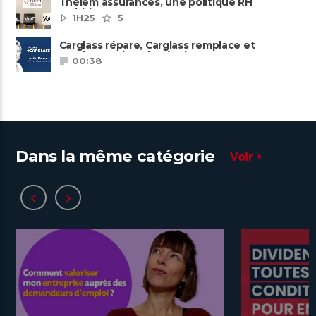
Thélem assurances, une politique RH
ambitieuse
1H25
5
Carglass répare, Carglass remplace et
Carglass embauche également.
00:38
Dans la même catégorie
Voir +