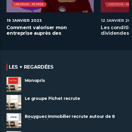
CRÉATION - REPRISE
CRÉATION - REP
19 JANVIER 2023
12 JANVIER 20
Comment valoriser mon
Les conditio
entreprise auprès des
dividendes
demandeurs d’emploi
LES + REGARDÉES
Monoprix
Le groupe Pichet recrute
Bouygues Immobilier recrute autour de 8
pôles métiers