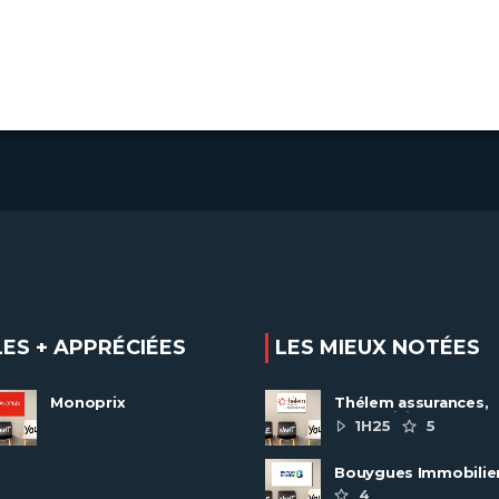
LES + APPRÉCIÉES
LES MIEUX NOTÉES
Monoprix
Thélem assurances,
une politique RH
1H25
5
ambitieuse
Bouygues Immobilie
recrute autour de 8
4