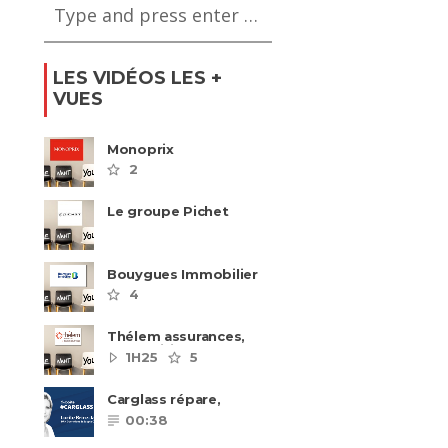
LES VIDÉOS LES +
VUES
Monoprix
2
Le groupe Pichet
recrute
Bouygues Immobilier
recrute autour de 8
4
pôles métiers
Thélem assurances,
une politique RH
1H25
5
ambitieuse
Carglass répare,
Carglass remplace et
00:38
Carglass embauche
également.