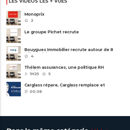
LES VIDÉOS LES + VUES
Monoprix
2
Le groupe Pichet recrute
Bouygues Immobilier recrute autour de 8
pôles métiers
4
Thélem assurances, une politique RH
ambitieuse
1H25
5
Carglass répare, Carglass remplace et
Carglass embauche également.
00:38