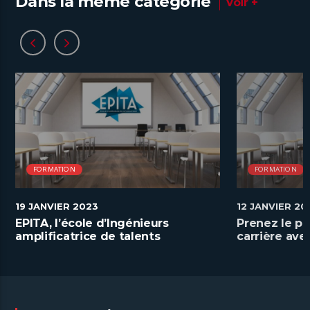
Dans la même catégorie
Voir +
FORMATION
FORMATION
19 JANVIER 2023
12 JANVIER 20
EPITA, l’école d’Ingénieurs
Prenez le po
amplificatrice de talents
carrière av
numériques