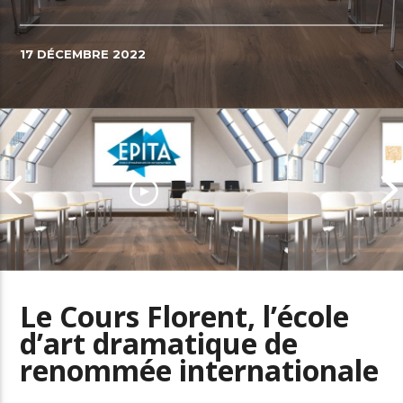
17 DÉCEMBRE 2022
Le Cours Florent, l’école
d’art dramatique de
EPITA, l’école d’Ingénieurs
renommée internationale
amplificatrice de talents
Prenez le pou
numériques
carrière ave