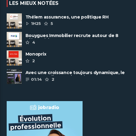
LES MIEUX NOTÉES
Thélem assurances, une politique RH
ambitieuse
1H25
5
Bouygues Immobilier recrute autour de 8
pôles métiers
4
Monoprix
2
Avec une croissance toujours dynamique, le
groupe Scalian continue de ......
01:14
2