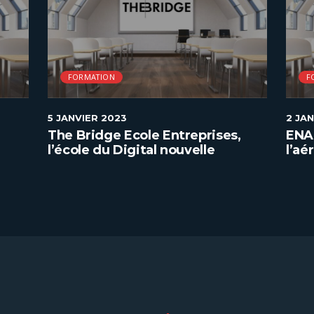
FORMATION
F
5 JANVIER 2023
2 JA
The Bridge Ecole Entreprises,
ENAC
l’école du Digital nouvelle
l’aé
génération à Paris