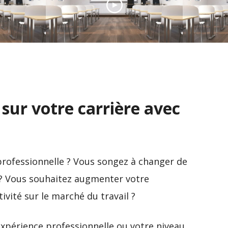
Le Cours
le du
d’art d
ENAC, la formation des
renom
s
élites de l’aéronautique
interna
 sur votre carrière avec
professionnelle ? Vous songez à changer de
é ? Vous souhaitez augmenter votre
ivité sur le marché du travail ?
expérience professionnelle ou votre niveau