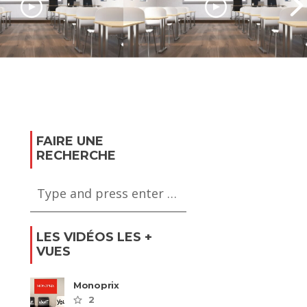
 Florent, l’école
ramatique de
ESGI, la Grande École
mée
d’Informatique n°1 en
tionale
Alternance
FAIRE UNE
RECHERCHE
LES VIDÉOS LES +
VUES
Monoprix
2