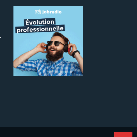
r
 le