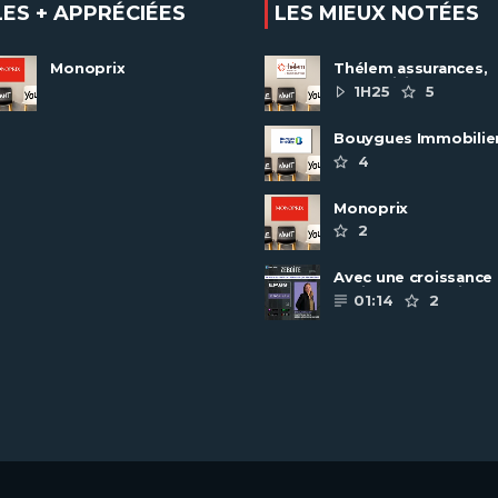
LES + APPRÉCIÉES
LES MIEUX NOTÉES
Monoprix
Thélem assurances,
une politique RH
1H25
5
ambitieuse
Bouygues Immobilie
recrute autour de 8
4
pôles métiers
Monoprix
2
Avec une croissance
toujours dynamique,
01:14
2
groupe Scalian
continue de ......