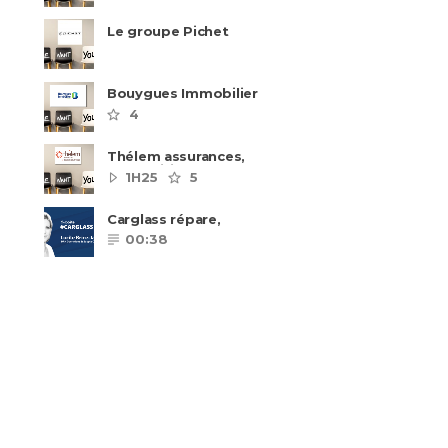
Le groupe Pichet
recrute
Bouygues Immobilier
recrute autour de 8
4
pôles métiers
Thélem assurances,
une politique RH
1H25
5
ambitieuse
Carglass répare,
Carglass remplace et
00:38
Carglass embauche
également.