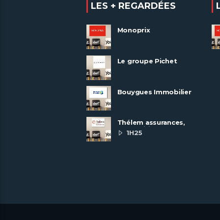
LES + REGARDÉES
Monoprix
Le groupe Pichet
recrute
Bouygues Immobilier
recrute autour de 8
pôles métiers
Thélem assurances,
une politique RH
1H25
ambitieuse