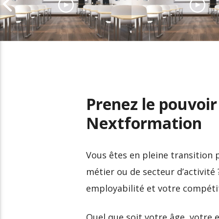
EPITA, l’école
The Bridge Ecole
d’Ingénieurs
Entreprises, l’éco
amplificatrice de talents
Digital nouvelle
numériques
génération à Pari
Prenez le pouvoir
Nextformation
Vous êtes en pleine transition 
métier ou de secteur d’activit
employabilité et votre compétit
Quel que soit votre âge, votre 