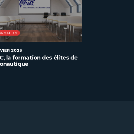
ORMATION
FORMATION
NVIER 2023
17 DÉCEMBRE 2022
, la formation des élites de
Le Cours Florent,
ronautique
dramatique de
internationale