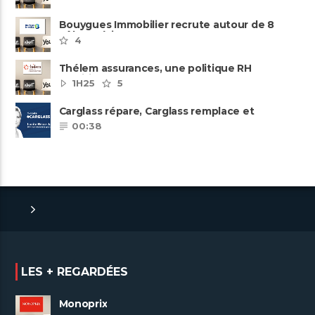
Bouygues Immobilier recrute autour de 8
pôles métiers
4
Thélem assurances, une politique RH
ambitieuse
1H25
5
Carglass répare, Carglass remplace et
Carglass embauche également.
00:38
LES + REGARDÉES
Monoprix