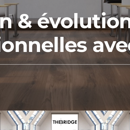
on & évolutio
ionnelles ave