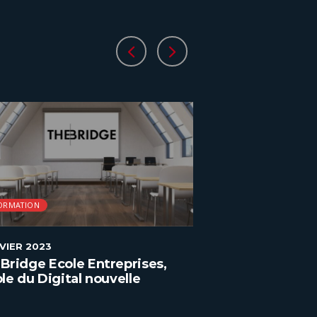
ORMATION
FORMATION
NVIER 2023
2 JANVIER 2023
Bridge Ecole Entreprises,
ENAC, la format
ole du Digital nouvelle
l’aéronautique
ration à Paris