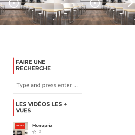
Le Cours Florent, l’école
d’art dramatique de
a formation des
renommée
de l’aéronautique
internationale
FAIRE UNE
RECHERCHE
LES VIDÉOS LES +
VUES
Monoprix
2