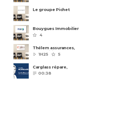
Le groupe Pichet
recrute
Bouygues Immobilier
recrute autour de 8
4
pôles métiers
Thélem assurances,
une politique RH
1H25
5
ambitieuse
Carglass répare,
Carglass remplace et
00:38
Carglass embauche
également.