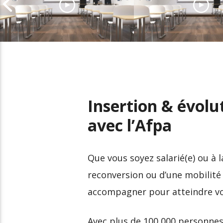
EPITA, l’école
d’Ingénieurs
Prenez le pouvoir
amplificatrice de talents
votre carrière av
numériques
Nextformation
Insertion & évolu
avec l’Afpa
Que vous soyez salarié(e) ou à 
reconversion ou d’une mobilité 
accompagner pour atteindre vos
Avec plus de 100 000 personnes