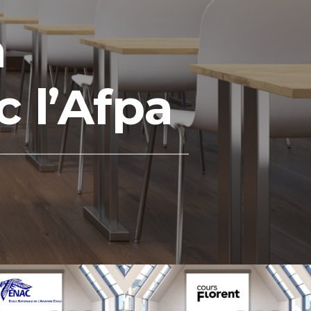
n
c l’Afpa