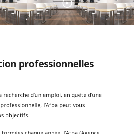
The Bridge Ecole
 sur
Entreprises, l’école du
ec
Digital nouvelle
ENAC, l
génération à Paris
élites 
tion professionnelles
la recherche d’un emploi, en quête d’une
professionnelle, l’Afpa peut vous
 objectifs.
 formées chaque année, l’Afpa (Agence