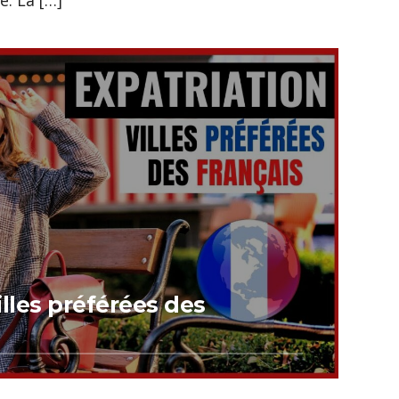
e. La […]
illes préférées des