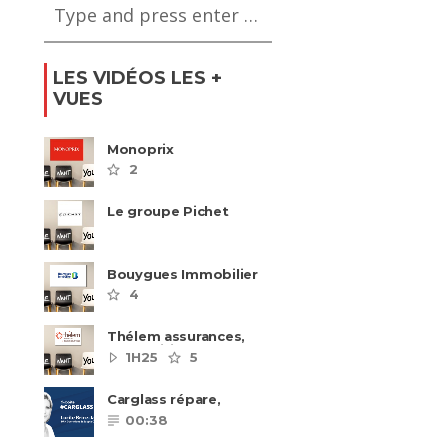
LES VIDÉOS LES +
VUES
Monoprix
2
Le groupe Pichet
recrute
Bouygues Immobilier
recrute autour de 8
4
pôles métiers
Thélem assurances,
une politique RH
1H25
5
ambitieuse
Carglass répare,
Carglass remplace et
00:38
Carglass embauche
également.