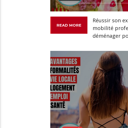
Réussir son e
READ MORE
mobilité prof
déménager pou
00:17 READ TIME