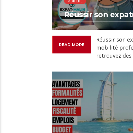
MOBILITÉ
Réussir son expatr
Réussir son ex
READ MORE
mobilité profe
retrouvez des 
00:24 READ TIME