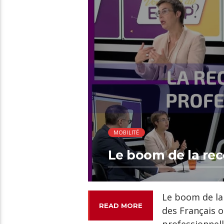
00:38 READ TIME
MOBILITÉ
Le boom de la rec
Le boom de la
READ MORE
des Français o