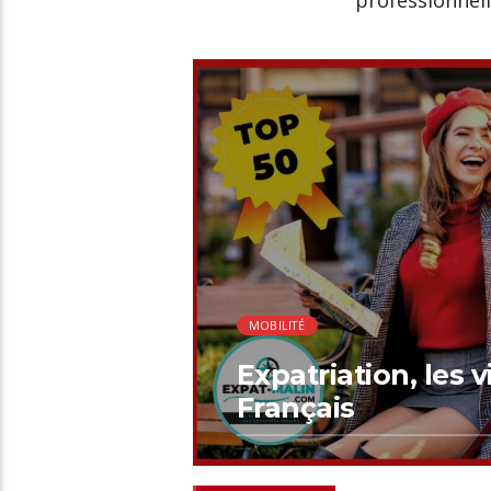
professionnell
00:48 READ TIME
MOBILITÉ
Expatriation, les v
Français