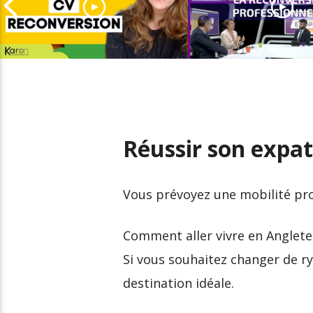
Comment adapter son
Le boom de la
CV pour une
reconversion
reconversion
professionnelle
Réussir son expat
Vous prévoyez une mobilité pr
Comment aller vivre en Angleter
Si vous souhaitez changer de ry
destination idéale.