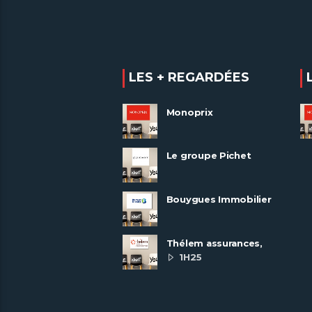
LES + REGARDÉES
Monoprix
Le groupe Pichet
recrute
Bouygues Immobilier
recrute autour de 8
pôles métiers
Thélem assurances,
une politique RH
1H25
ambitieuse