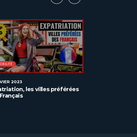
OBILITÉ
MOBILITÉ
NVIER 2023
2 JANVIER 2023
triation, les villes préférées
Réussir son exp
Français