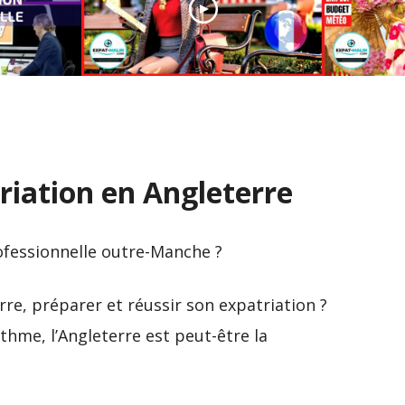
Expatriation, les villes
Réussir
préférées des Français
au Jap
riation en Angleterre
ofessionnelle outre-Manche ?
re, préparer et réussir son expatriation ?
thme, l’Angleterre est peut-être la