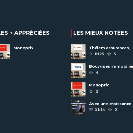
LES + APPRÉCIÉES
LES MIEUX NOTÉES
Monoprix
Thélem assurances,
une politique RH
1H25
5
ambitieuse
Bouygues Immobilie
recrute autour de 8
4
pôles métiers
Monoprix
2
Avec une croissance
toujours dynamique,
01:14
2
groupe Scalian
continue de ......