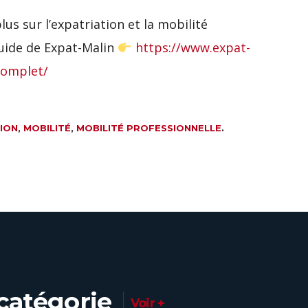
us sur l’expatriation et la mobilité
guide de Expat-Malin
https://www.expat-
complet/
ION
,
MOBILITÉ
,
MOBILITÉ PROFESSIONNELLE
.
catégorie
Voir +