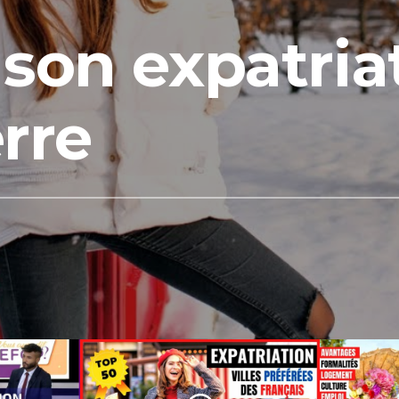
 son expatria
rre