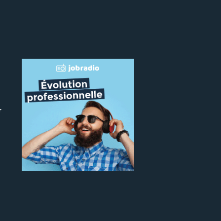
r
 le