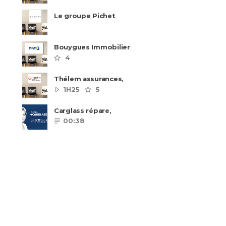
Le groupe Pichet
recrute
Bouygues Immobilier
recrute autour de 8
4
pôles métiers
Thélem assurances,
une politique RH
1H25
5
ambitieuse
Carglass répare,
Carglass remplace et
00:38
Carglass embauche
également.