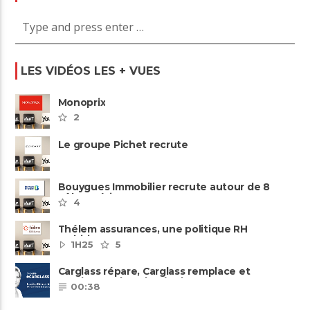
LES VIDÉOS LES + VUES
Monoprix
2
Le groupe Pichet recrute
Bouygues Immobilier recrute autour de 8
pôles métiers
4
Thélem assurances, une politique RH
ambitieuse
1H25
5
Carglass répare, Carglass remplace et
Carglass embauche également.
00:38