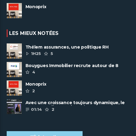
Monoprix
LES MIEUX NOTÉES
Thélem assurances, une politique RH
ambitieuse
1H25
5
Bouygues Immobilier recrute autour de 8
pôles métiers
4
Monoprix
2
Avec une croissance toujours dynamique, le
groupe Scalian continue de ......
01:14
2