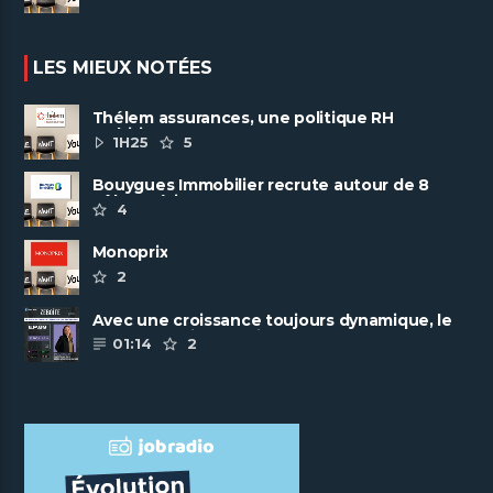
LES MIEUX NOTÉES
Thélem assurances, une politique RH
ambitieuse
1H25
5
Bouygues Immobilier recrute autour de 8
pôles métiers
4
Monoprix
2
Avec une croissance toujours dynamique, le
groupe Scalian continue de ......
01:14
2