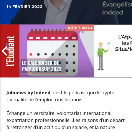
14 FÉVRIER 2022
Jobnews by Indeed
, c’est le podcast qui décrypte
l’actualité de l’emploi tous les mois.
L’offre de se
Parcoursup 2023 : les dates à ne
personnes en
Échange universitaire, volontariat international,
pas manquer
handicap
expatriation professionnelle…Les raisons d’un départ
à l’étranger d’un actif ou d’un salarié, et la nature