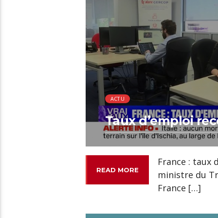
ACTU
Taux d’emploi rec
France : taux 
READ MORE
ministre du Tr
France […]