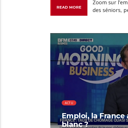
Zoom sur l’emp
READ MORE
des séniors, p
00:11 READ TIME
ACTU
Emploi, la France
blanc ?