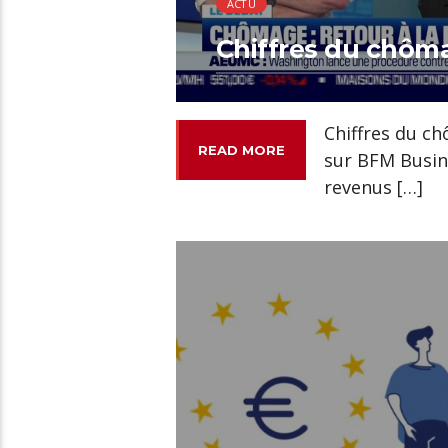
ACTU
Chiffres du chômag
Chiffres du ch
READ MORE
sur BFM Busin
revenus […]
00:48 READ TIME