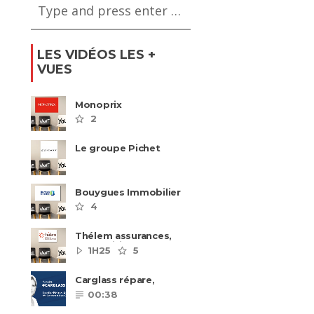
LES VIDÉOS LES +
VUES
Monoprix
2
Le groupe Pichet
recrute
Bouygues Immobilier
recrute autour de 8
4
pôles métiers
Thélem assurances,
une politique RH
1H25
5
ambitieuse
Carglass répare,
Carglass remplace et
00:38
Carglass embauche
également.