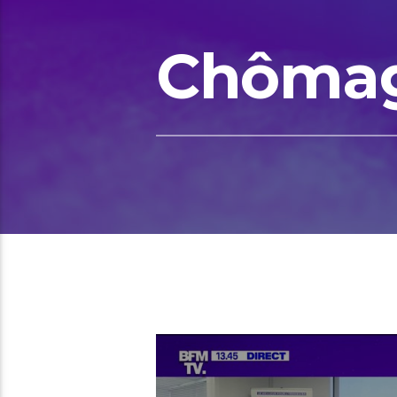
Chôma
00:18 READ TIME