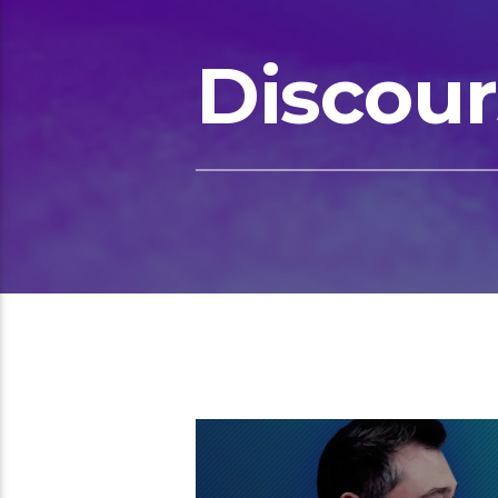
Discour
00:11 READ TIME