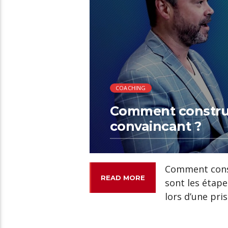
COACHING
Comment construi
convaincant ?
Comment const
READ MORE
sont les étap
lors d’une pri