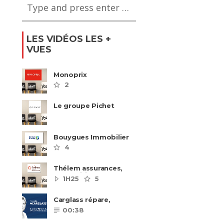
LES VIDÉOS LES +
VUES
Monoprix
2
Le groupe Pichet
recrute
Bouygues Immobilier
recrute autour de 8
4
pôles métiers
Thélem assurances,
une politique RH
1H25
5
ambitieuse
Carglass répare,
Carglass remplace et
00:38
Carglass embauche
également.