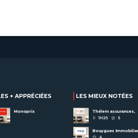
LES + APPRÉCIÉES
LES MIEUX NOTÉES
Monoprix
Thélem assurances,
une politique RH
1H25
5
ambitieuse
Bouygues Immobilie
recrute autour de 8
4