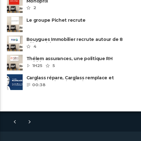
Monoprix
2
Le groupe Pichet recrute
Bouygues Immobilier recrute autour de 8
pôles métiers
4
Thélem assurances, une politique RH
ambitieuse
1H25
5
Carglass répare, Carglass remplace et
Carglass embauche également.
00:38