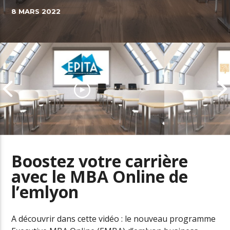
8 MARS 2022
Boostez votre carrière
avec le MBA Online de
EPITA, l’école d’Ingénieurs
l’emlyon
amplificatrice de talents
Prenez le pou
numériques
carrière ave
A découvrir dans cette vidéo : le nouveau programme