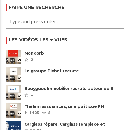
FAIRE UNE RECHERCHE
LES VIDÉOS LES + VUES
Monoprix
2
Le groupe Pichet recrute
Bouygues Immobilier recrute autour de 8
pôles métiers
4
Thélem assurances, une politique RH
ambitieuse
1H25
5
Carglass répare, Carglass remplace et
Carglass embauche également.