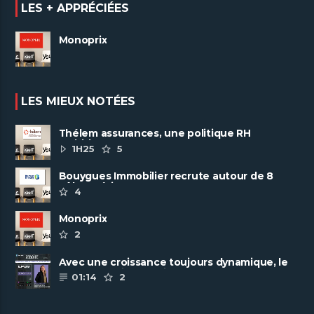
LES + APPRÉCIÉES
Monoprix
LES MIEUX NOTÉES
Thélem assurances, une politique RH
ambitieuse
1H25
5
Bouygues Immobilier recrute autour de 8
pôles métiers
4
Monoprix
2
Avec une croissance toujours dynamique, le
groupe Scalian continue de ......
01:14
2