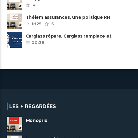
pôles métiers
4
Thélem assurances, une politique RH
ambitieuse
1H25
5
Carglass répare, Carglass remplace et
Carglass embauche également.
00:38
LES + REGARDÉES
Monoprix