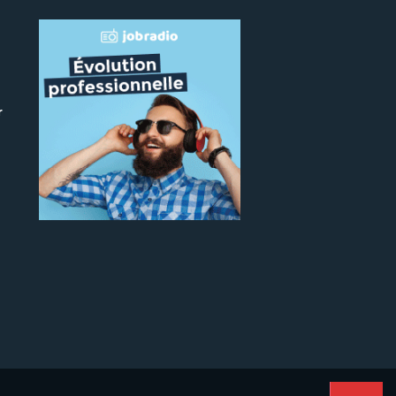
r
 le