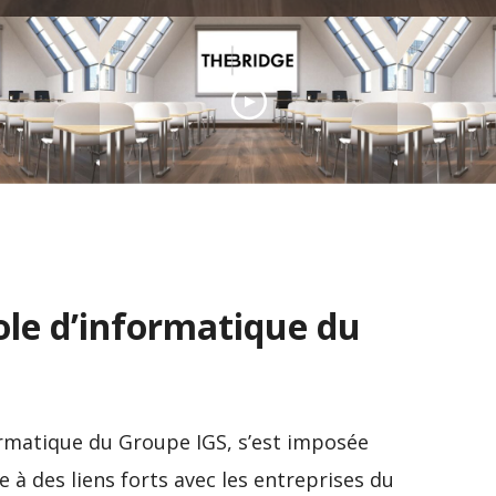
The Bridge Ecole
 sur
Entreprises, l’école du
ec
Digital nouvelle
ENAC, l
génération à Paris
élites 
cole d’informatique du
nformatique du Groupe IGS, s’est imposée
à des liens forts avec les entreprises du