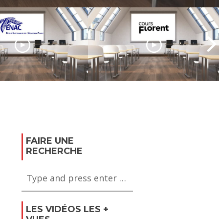
Le Cours Florent, l’école
d’art dramatique de
a formation des
renommée
de l’aéronautique
internationale
FAIRE UNE
RECHERCHE
LES VIDÉOS LES +