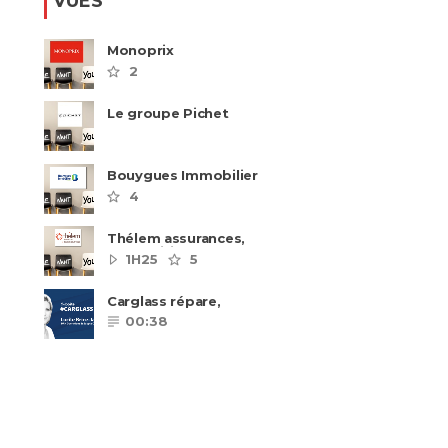
VUES
Monoprix
2
Le groupe Pichet
recrute
Bouygues Immobilier
recrute autour de 8
4
pôles métiers
Thélem assurances,
une politique RH
1H25
5
ambitieuse
Carglass répare,
Carglass remplace et
00:38
Carglass embauche
également.