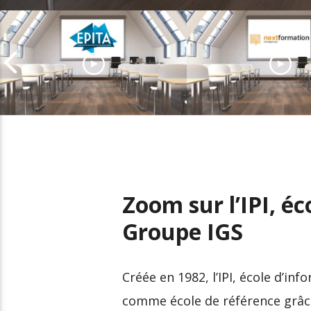
EPITA, l’école
d’Ingénieurs
Prenez le pouvoir
amplificatrice de talents
votre carrière av
numériques
Nextformation
Zoom sur l’IPI, é
Groupe IGS
Créée en 1982, l’IPI, école d’i
comme école de référence grâce 