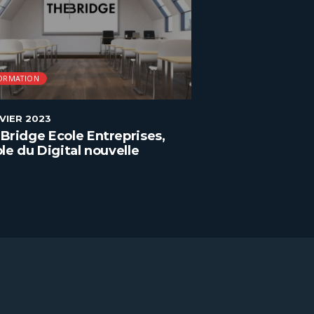
ORMATION
FORMATION
NVIER 2023
2 JANVIER 2023
Bridge Ecole Entreprises,
ENAC, la format
ole du Digital nouvelle
l’aéronautique
ration à Paris