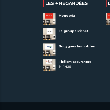
LES + REGARDÉES
Monoprix
Le groupe Pichet
recrute
Bouygues Immobilier
recrute autour de 8
pôles métiers
Thélem assurances,
une politique RH
1H25
ambitieuse