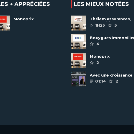
LES + APPRÉCIÉES
LES MIEUX NOTÉES
Monoprix
Thélem assurances,
une politique RH
1H25
5
ambitieuse
Bouygues Immobilie
recrute autour de 8
4
pôles métiers
Monoprix
2
Avec une croissance
toujours dynamique,
01:14
2
groupe Scalian
continue de ......