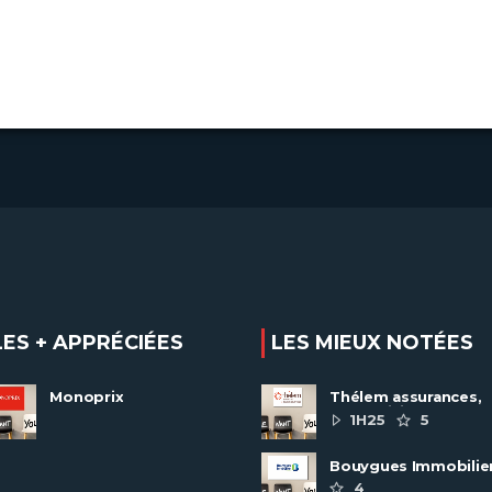
LES + APPRÉCIÉES
LES MIEUX NOTÉES
Monoprix
Thélem assurances,
une politique RH
1H25
5
ambitieuse
Bouygues Immobilie
recrute autour de 8
4