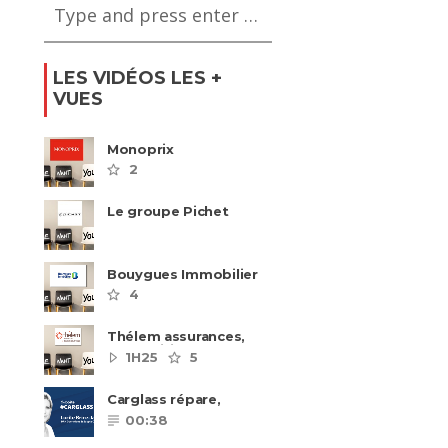
LES VIDÉOS LES +
VUES
Monoprix
2
Le groupe Pichet
recrute
Bouygues Immobilier
recrute autour de 8
4
pôles métiers
Thélem assurances,
une politique RH
1H25
5
ambitieuse
Carglass répare,
Carglass remplace et
00:38
Carglass embauche
également.