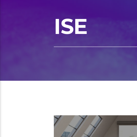
ISE
01:16 READ TIME