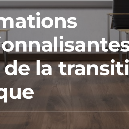
mations
ionnalisante
de la transit
ique