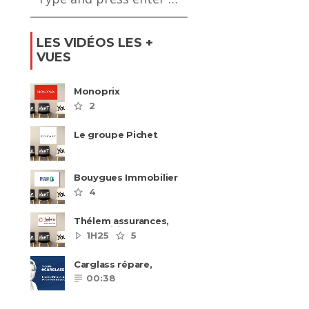
LES VIDÉOS LES +
VUES
Monoprix
2
Le groupe Pichet
recrute
Bouygues Immobilier
recrute autour de 8
4
pôles métiers
Thélem assurances,
une politique RH
1H25
5
ambitieuse
Carglass répare,
Carglass remplace et
00:38
Carglass embauche
également.