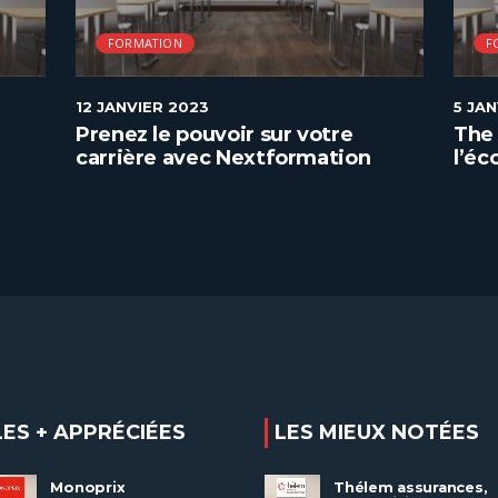
FORMATION
F
12 JANVIER 2023
5 JA
Prenez le pouvoir sur votre
The 
carrière avec Nextformation
l’éc
géné
LES + APPRÉCIÉES
LES MIEUX NOTÉES
Monoprix
Thélem assurances,