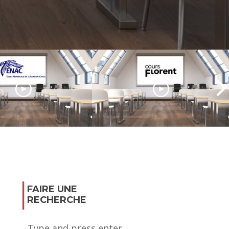
Le Cours Florent, l’école
d’art dramatique de
a formation des
renommée
de l’aéronautique
internationale
FAIRE UNE
RECHERCHE