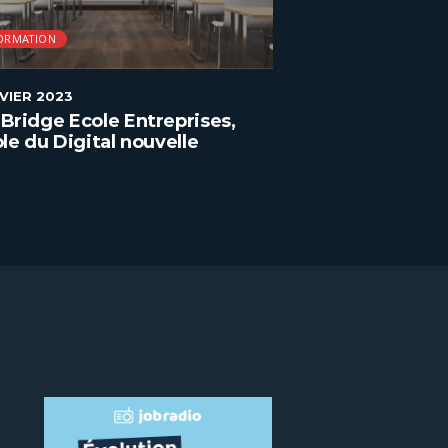
ORMATION
FORMATION
NVIER 2023
2 JANVIER 2023
Bridge Ecole Entreprises,
ENAC, la format
ole du Digital nouvelle
l’aéronautique
ration à Paris