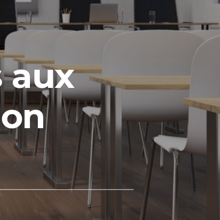
s aux
ion