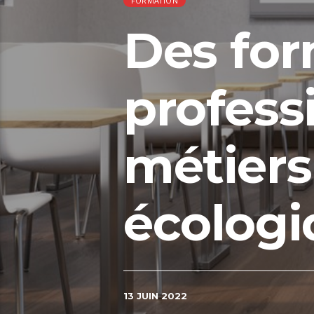
FORMATION
Des for
profess
métiers 
écolog
13 JUIN 2022