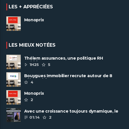
LES + APPRÉCIÉES
Monoprix
LES MIEUX NOTÉES
Thélem assurances, une politique RH
ambitieuse
1H25
5
Bouygues Immobilier recrute autour de 8
pôles métiers
4
Monoprix
2
Avec une croissance toujours dynamique, le
groupe Scalian continue de ......
01:14
2