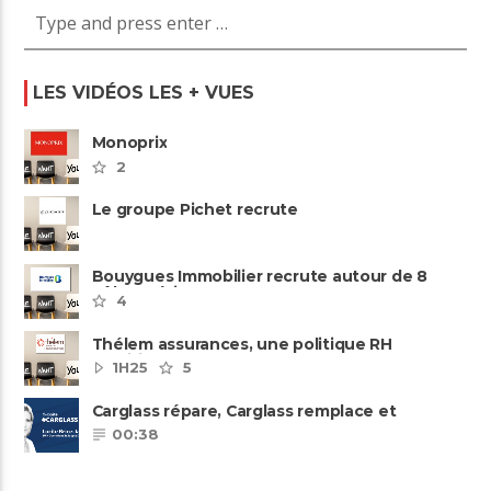
LES VIDÉOS LES + VUES
Monoprix
2
Le groupe Pichet recrute
Bouygues Immobilier recrute autour de 8
pôles métiers
4
Thélem assurances, une politique RH
ambitieuse
1H25
5
Carglass répare, Carglass remplace et
Carglass embauche également.
00:38