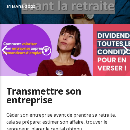
31 MARS 2022
Transmettre son
entreprise
Comment valoriser mon
entreprise auprès des
Les conditio
demandeurs d’emploi
dividendes
Céder son entreprise avant de prendre sa retraite,
cela se prépare : estimer son affaire, trouver le
repreneur, placer le capital obtenu…