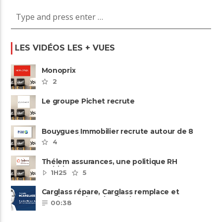
LES VIDÉOS LES + VUES
Monoprix
2
Le groupe Pichet recrute
Bouygues Immobilier recrute autour de 8
pôles métiers
4
Thélem assurances, une politique RH
ambitieuse
1H25
5
Carglass répare, Carglass remplace et
Carglass embauche également.
00:38