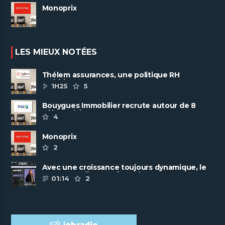
Monoprix
LES MIEUX NOTÉES
Thélem assurances, une politique RH
ambitieuse
1H25
5
Bouygues Immobilier recrute autour de 8
pôles métiers
4
Monoprix
2
Avec une croissance toujours dynamique, le
groupe Scalian continue de ......
01:14
2