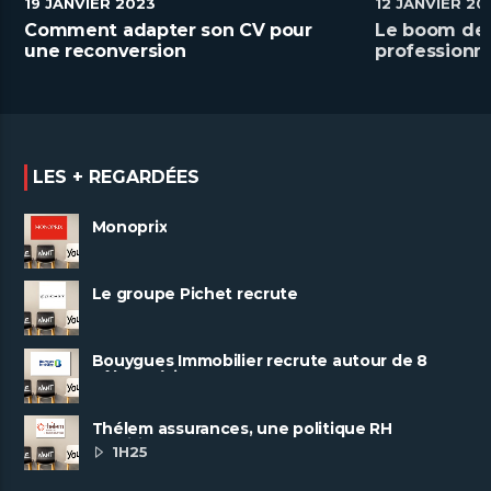
19 JANVIER 2023
12 JANVIER 20
Comment adapter son CV pour
Le boom de 
une reconversion
professionne
LES + REGARDÉES
Monoprix
Le groupe Pichet recrute
Bouygues Immobilier recrute autour de 8
pôles métiers
Thélem assurances, une politique RH
ambitieuse
1H25