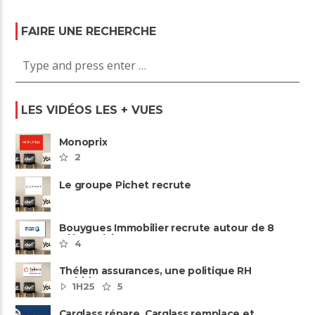
FAIRE UNE RECHERCHE
LES VIDÉOS LES + VUES
Monoprix
2
Le groupe Pichet recrute
Bouygues Immobilier recrute autour de 8
pôles métiers
4
Thélem assurances, une politique RH
ambitieuse
1H25
5
Carglass répare, Carglass remplace et