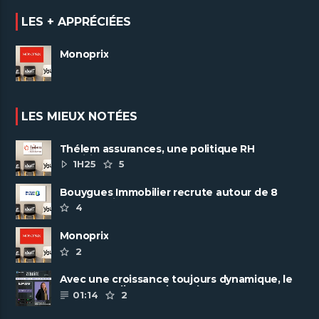
LES + APPRÉCIÉES
Monoprix
LES MIEUX NOTÉES
Thélem assurances, une politique RH
ambitieuse
1H25
5
Bouygues Immobilier recrute autour de 8
pôles métiers
4
Monoprix
2
Avec une croissance toujours dynamique, le
groupe Scalian continue de ......
01:14
2